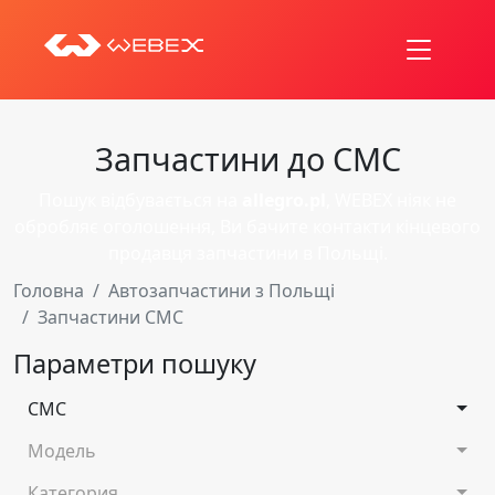
Запчастини до CMC
Пошук відбувається на
allegro.pl
, WEBEX ніяк не
обробляє оголошення, Ви бачите контакти кінцевого
продавця запчастини в Польщі.
Головна
Автозапчастини з Польщі
Запчастини CMC
Параметри пошуку
CMC
Модель
Категория