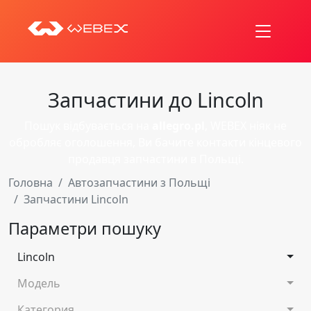
Запчастини до Lincoln
Пошук відбувається на
allegro.pl
, WEBEX ніяк не
обробляє оголошення, Ви бачите контакти кінцевого
продавця запчастини в Польщі.
Головна
Автозапчастини з Польщі
Запчастини Lincoln
Параметри пошуку
Lincoln
Модель
Категория