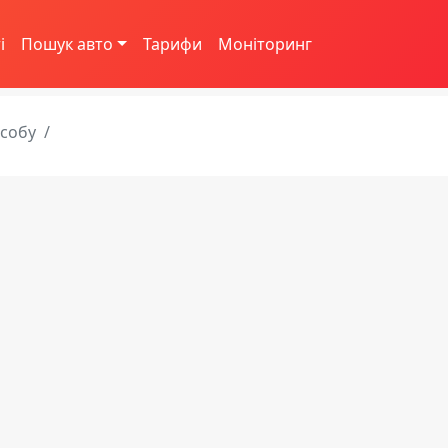
і
Пошук авто
Тарифи
Моніторинг
асобу