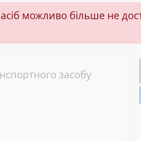
асіб можливо більше не дос
Next
нспортного засобу
-