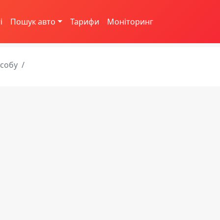
і
Пошук авто
Тарифи
Моніторинг
асобу