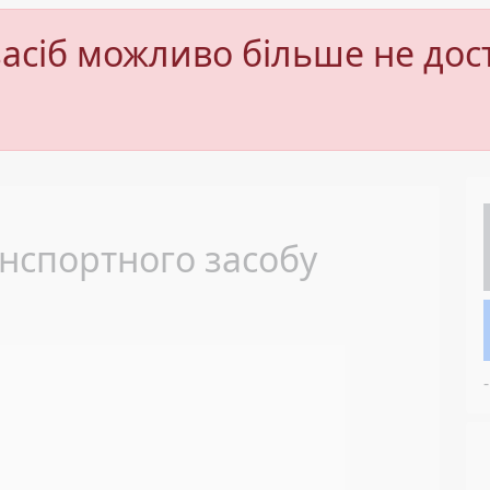
асіб можливо більше не дос
Next
нспортного засобу
-