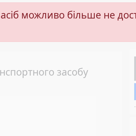
асіб можливо більше не дос
Next
нспортного засобу
-