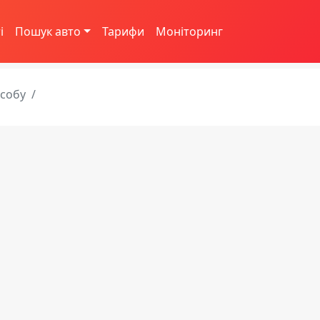
і
Пошук авто
Тарифи
Моніторинг
асобу