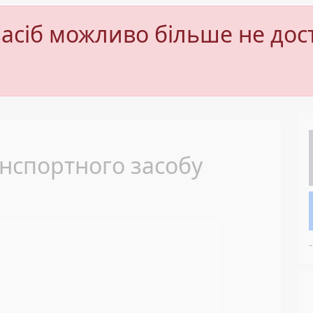
асіб можливо більше не дос
Next
нспортного засобу
-