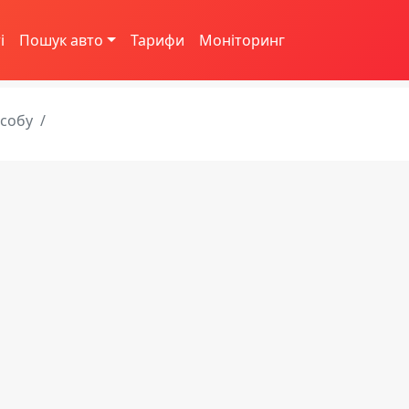
і
Пошук авто
Тарифи
Моніторинг
асобу