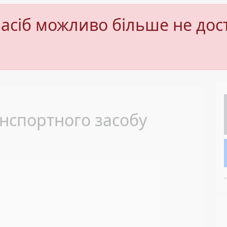
асіб можливо більше не дос
Next
нспортного засобу
-