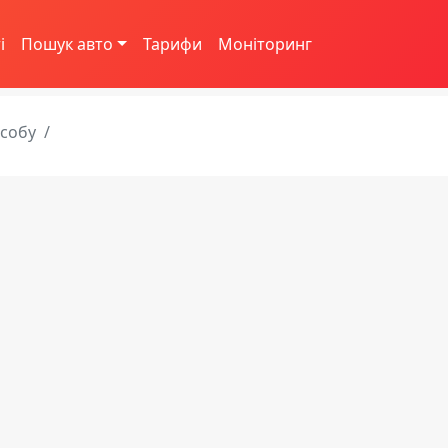
і
Пошук авто
Тарифи
Моніторинг
асобу