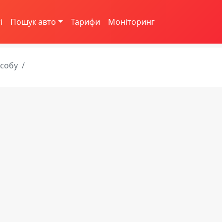
і
Пошук авто
Тарифи
Моніторинг
асобу