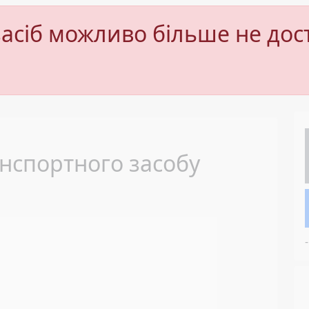
асіб можливо більше не дос
Next
нспортного засобу
-