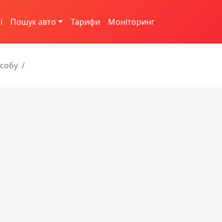
і
Пошук авто
Тарифи
Моніторинг
асобу