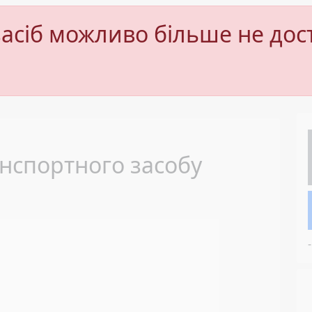
асіб можливо більше не дос
Next
нспортного засобу
-