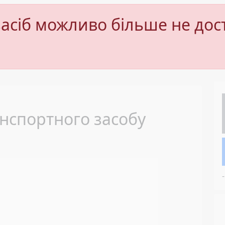
асіб можливо більше не дос
Next
нспортного засобу
-