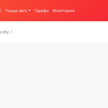
і
Пошук авто
Тарифи
Моніторинг
асобу