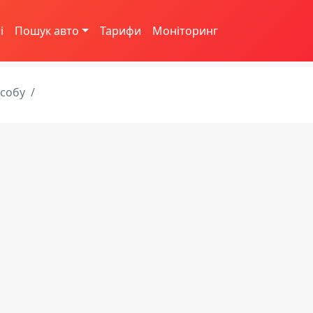
і
Пошук авто
Тарифи
Моніторинг
асобу