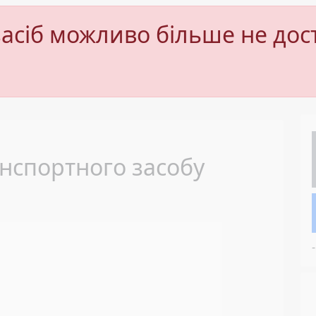
асіб можливо більше не дос
Next
нспортного засобу
-