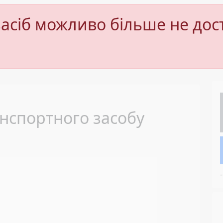
асіб можливо більше не дос
Next
нспортного засобу
-