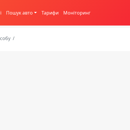
і
Пошук авто
Тарифи
Моніторинг
асобу