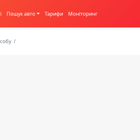
і
Пошук авто
Тарифи
Моніторинг
асобу