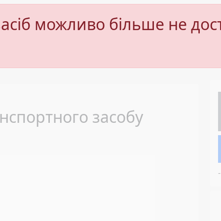
асіб можливо більше не дос
Next
нспортного засобу
-