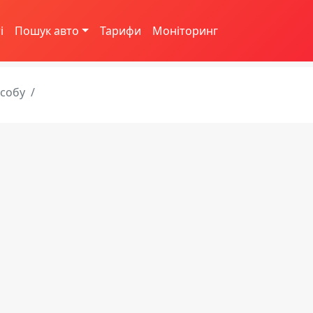
і
Пошук авто
Тарифи
Моніторинг
асобу