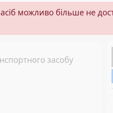
асіб можливо більше не дос
Next
нспортного засобу
-