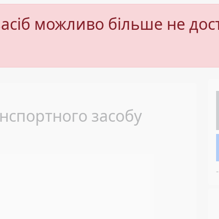
асіб можливо більше не дос
Next
нспортного засобу
-