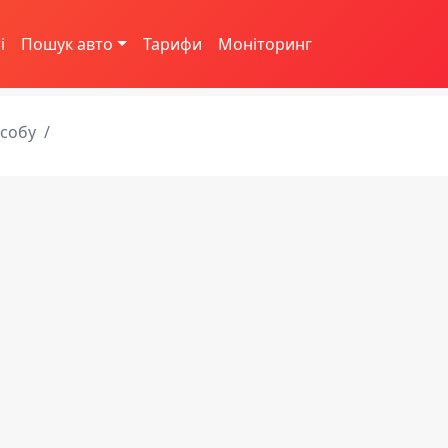
і
Пошук авто
Тарифи
Моніторинг
асобу