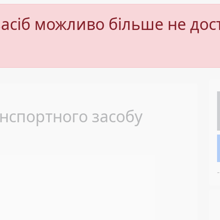
асіб можливо більше не дос
Next
нспортного засобу
-