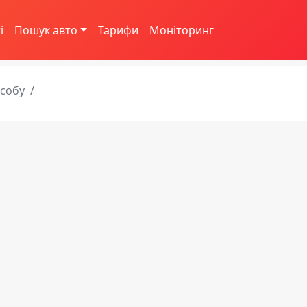
і
Пошук авто
Тарифи
Моніторинг
асобу