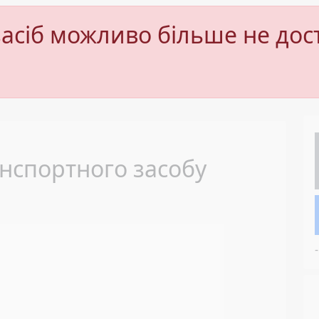
асіб можливо більше не дос
Next
нспортного засобу
-