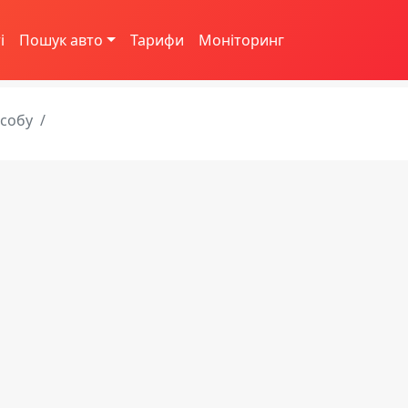
і
Пошук авто
Тарифи
Моніторинг
асобу