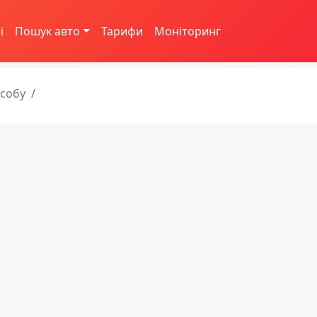
і
Пошук авто
Тарифи
Моніторинг
асобу