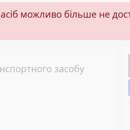
асіб можливо більше не дос
Next
нспортного засобу
-