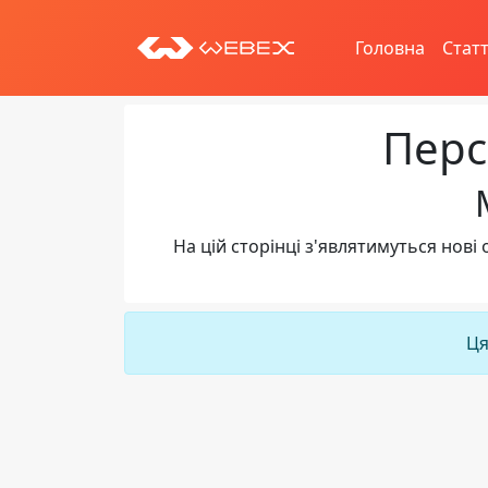
Головна
Статт
Перс
На цій сторінці з'являтимуться но
Ця