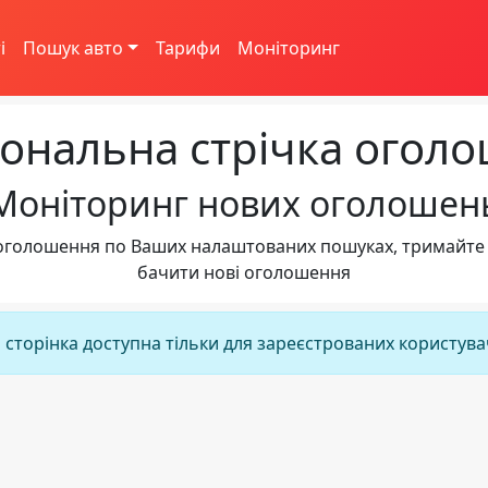
і
Пошук авто
Тарифи
Моніторинг
ональна стрічка огол
Моніторинг нових оголошен
ві оголошення по Ваших налаштованих пошуках, тримайте
бачити нові оголошення
 сторінка доступна тільки для зареєстрованих користува