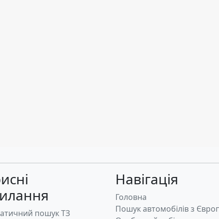
исні
Навігація
силання
Головна
Пошук автомобілів з Євро
атичний пошук ТЗ