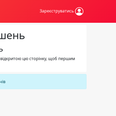
Зареєструватись
ошень
ь
 відкритою цю сторінку, щоб першим
чів