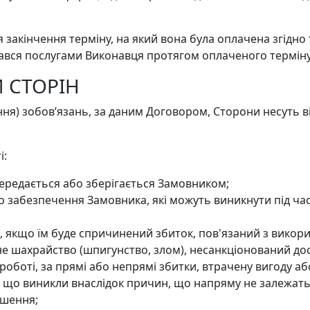
я закінчення терміну, на який вона була оплачена згідно
вся послугами Виконавця протягом оплаченого терміну,
И СТОРІН
ня) зобов’язань, за даним Договором, Сторони несуть ві
і:
 передається або зберігається Замовником;
о забезпечення Замовника, які можуть виникнути під час
, якщо їм буде спричинений збиток, пов'язаний з вико
е шахрайство (шпигунство, злом), несанкціонований дост
у роботі, за прямі або непрямі збитки, втрачену вигоду аб
 що виникли внаслідок причин, що напряму не залежать 
ошення;