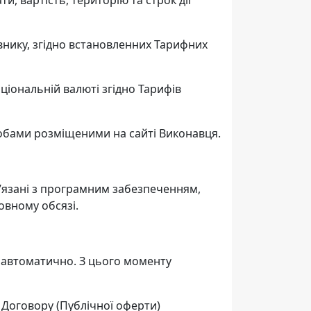
, вартість, територію та строк дії
внику, згідно встановленних Тарифних
ціональній валюті згідно Тарифів
собами розміщеними на сайті Виконавця.
’язані з програмним забезпеченням,
овному обсязі.
я автоматично. З цього моменту
 Договору (Публічної оферти)