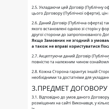
2.5. Укладаючи цей Договір (Публічну
цього Договору (Публічної оферти), цін 
2.6. Даний Договір (Публічна оферта) т
якого встановлені однією зі сторін у 
другої сторони до запропонованого Дог
Якщо Замовник не згодний з умовами 
а також не вправі користуватися По
2.7. Акцептуючи даний Договір (Публічн
повністю та належним чином ознайомлени
2.8. Кожна Сторона гарантує іншій Стор
необхідними та достатніми для укладанн
3.ПРЕДМЕТ ДОГОВОРУ
3.1. Відповідно до умов даного Договор
розміщених на сайті Виконавця, у кіль
їх.