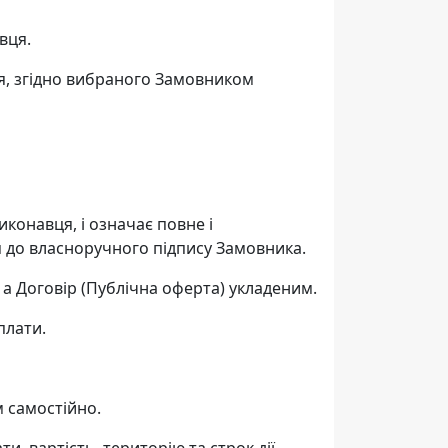
вця.
ця, згідно вибраного Замовником
конавця, і означає повне і
 до власноручного підпису Замовника.
 а Договір (Публічна оферта) укладеним.
плати.
 самостійно.