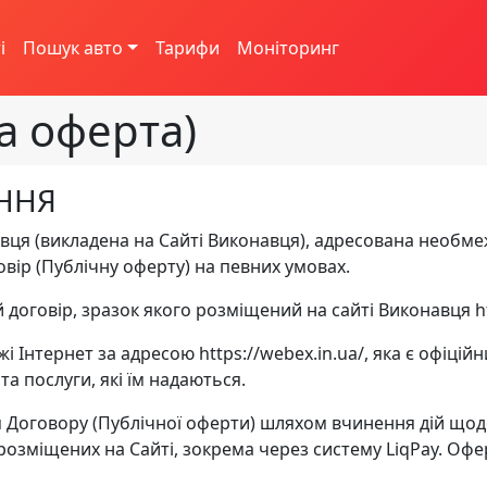
і
Пошук авто
Тарифи
Моніторинг
а оферта)
ЕННЯ
вця (викладена на Сайті Виконавця), адресована необмеж
овір (Публічну оферту) на певних умовах.
 договір, зразок якого розміщений на сайті Виконавця ht
жі Інтернет за адресою https://webex.in.ua/, яка є офіц
а послуги, які їм надаються.
я Договору (Публічної оферти) шляхом вчинення дій щод
розміщених на Сайті, зокрема через систему LiqPay. Оф