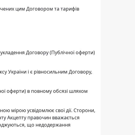
начених цим Договором та тарифів
 укладення Договору (Публічної оферти)
ексу України і є рівносильним Договору,
ної оферти) в повному обсязі шляхом
ною мірою усвідомлює свої дії. Сторони,
менту Акцепту правочин вважається
годжуються, що недодержання