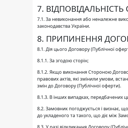
7. ВІДПОВІДАЛЬНІСТЬ 
7.1. За невиконання або неналежне вик
законодавства України.
8. ПРИПИНЕННЯ ДОГО
8.1. Дія цього Договору (Публічної офе
8.1.1. За згодою сторін;
8.1.2. Якщо виконання Стороною Догово
правових актів, які змінили умови, вст
змін до Договору (Публічної оферти).
8.1.3. В інших випадках, передбачених
8.2. Замовник погоджується і визнає, щ
до укладеного та такого, що діє між За
8.3. У разі відкликання Договору (Публі