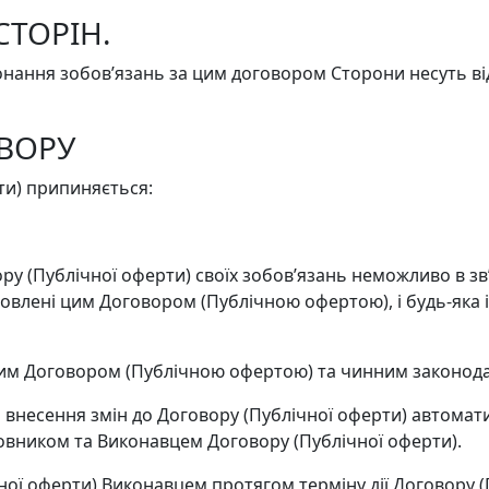
СТОРІН.
онання зобов’язань за цим договором Сторони несуть ві
ВОРУ
рти) припиняється:
ру (Публічної оферти) своїх зобов’язань неможливо в з
ановлені цим Договором (Публічною офертою), і будь-яка 
 цим Договором (Публічною офертою) та чинним законод
о внесення змін до Договору (Публічної оферти) автомат
мовником та Виконавцем Договору (Публічної оферти).
чної оферти) Виконавцем протягом терміну дії Договору (