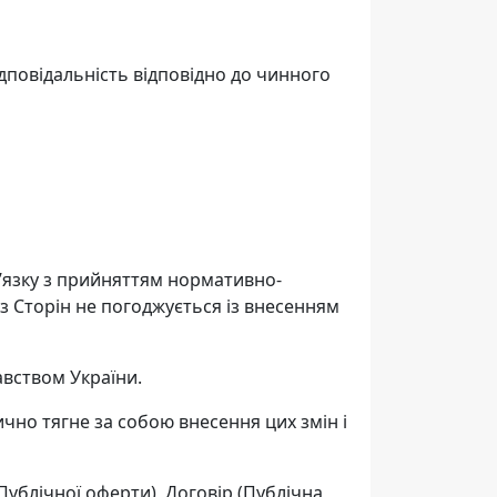
дповідальність відповідно до чинного
в’язку з прийняттям нормативно-
із Сторін не погоджується із внесенням
авством України.
ично тягне за собою внесення цих змін і
Публічної оферти), Договір (Публічна