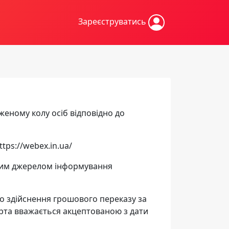
Зареєструватись
еному колу осіб відповідно до
tps://webex.in.ua/
ійним джерелом інформування
о здійснення грошового переказу за
ерта вважається акцептованою з дати