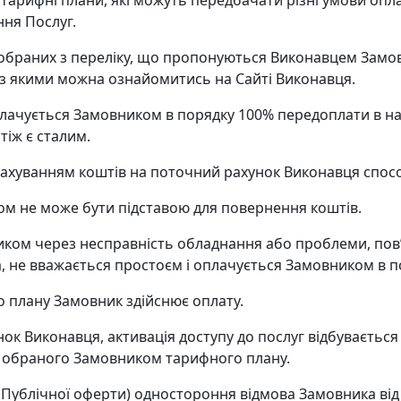
арифні плани, які можуть передбачати різні умови оплати
ння Послуг.
г обраних з переліку, що пропонуються Виконавцем Замо
, з якими можна ознайомитись на Сайті Виконавця.
плачується Замовником в порядку 100% передоплати в на
іж є сталим.
ерахуванням коштів на поточний рахунок Виконавця спо
ом не може бути підставою для повернення коштів.
иком через несправність обладнання або проблеми, пов
 не вважається простоєм і оплачується Замовником в п
о плану Замовник здійснює оплату.
унок Виконавця, активація доступу до послуг відбуваєтьс
но обраного Замовником тарифного плану.
 (Публічної оферти) одностороння відмова Замовника від