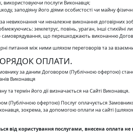
ик, використовуючи послуги Виконавця;
 шкоду, заподіяну його діями особистості чи майну фізич
і за невиконання чи неналежне виконання договірних зоб
межуючись: землетрус, повінь, ураган, інші стихійні лих
ого самоврядування, що перешкоджають виконанню Догов
спірні питання між ними шляхом переговорів та за взаєм
 ПОРЯДОК ОПЛАТИ.
 Замовнику за даним Договором (Публічною офертою) ста
анів Виконавця
ну та термін його дії визначається на Сайті Виконавця.
ром (Публічною офертою) Послуг оплачується Замовнико
онавця, зокрема, за допомогою оплати на сайті (шляхо
ься від користування послугами, внесена оплата не 