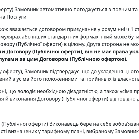
 оферту) Замовник автоматично погоджується з повним 
на Послуги.
акож вважається договором приєднання у розумінні ч.1 ст
формулярах або інших стандартних формах, який може б
овору (Публічної оферти) в цілому. Друга сторона не мо
Договору (Публічної оферти), він не має права укла
слугами за цим Договором (Публічною офертою)
.
у оферту), Замовник підтверджує, що до укладення цього
й з усіма його положеннями та прийняв їх із власної в
оні, що володіє необхідною дієздатністю, а також усіма
я й виконання Договору (Публічної оферти) відповідно 
у (Публічної оферти) Виконавець бере на себе зобов’язан
кості визначених у тарифному плані, вибраному Замовник