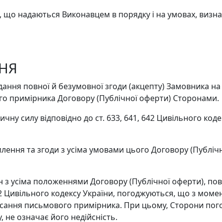
г, що надаються Виконавцем в порядку і на умовах, виз
ННЯ
дання повної й безумовної згоди (акцепту) Замовника на
ого примірника Договору (Публічної оферти) Сторонами.
ичну силу відповідно до ст. 633, 641, 642 Цивільного код
млення та згоди з усіма умовами цього Договору (Публіч
н з усіма положеннями Договору (Публічної оферти), пов
1, 642 Цивільного кодексу України, погоджуються, що з мо
писання письмового примірника. При цьому, Сторони по
не означає його недійсність.