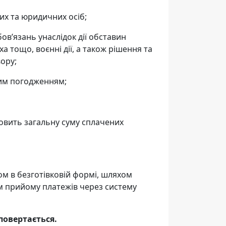
них та юридичних осіб;
ов’язань унаслідок дії обставин
а тощо, воєнні дії, а також рішення та
ору;
ним погодженням;
новить загальну суму сплачених
м в безготівковій формі, шляхом
м прийому платежів через систему
повертається.