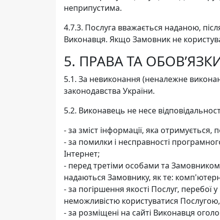
неприпустима.
4.7.3. Послуга вважається наданою, післ
Виконавця. Якщо Замовник не користува
5. ПРАВА ТА ОБОВ’ЯЗК
5.1. За невиконання (неналежне виконан
законодавства України.
5.2. Виконавець не несе відповідальност
- за зміст інформації, яка отримується,
- за помилки і несправності програмног
Інтернет;
- перед третіми особами та Замовником
надаються Замовнику, як те: комп'ютерн
- за погіршення якості Послуг, перебої 
неможливістю користуватися Послугою,
- за розміщені на сайті Виконавця огол