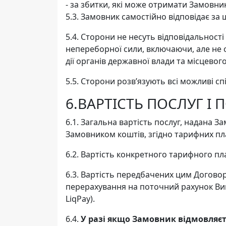
- за збитки, які може отримати Замовн
5.3. Замовник самостійно відповідає за
5.4. Сторони не несуть відповідальност
непереборної сили, включаючи, але не об
дії органів державної влади та місцев
5.5. Сторони розв’язують всі можливі 
6.ВАРТІСТЬ ПОСЛУГ І
6.1. Загальна вартість послуг, надана
Замовником коштів, згідно тарифних пл
6.2. Вартість конкретного тарифного пла
6.3. Вартість передбачених цим Догово
перерахування на поточний рахунок Вик
LiqPay).
6.4.
У разі якщо Замовник відмовляєт